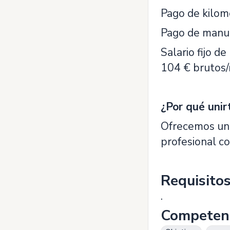
Pago de kilom
Pago de manut
Salario fijo 
104 € brutos/m
¿Por qué uni
Ofrecemos una
profesional c
Requisito
.
Competen