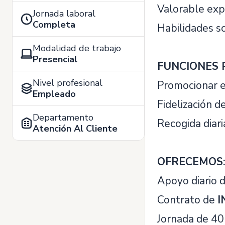
Valorable exp
Jornada laboral
Completa
Habilidades so
Modalidad de trabajo
Presencial
FUNCIONES 
Nivel profesional
Promocionar e
Empleado
Fidelización d
Departamento
Recogida diari
Atención Al Cliente
OFRECEMOS
Apoyo diario d
Contrato de
I
Jornada de 40