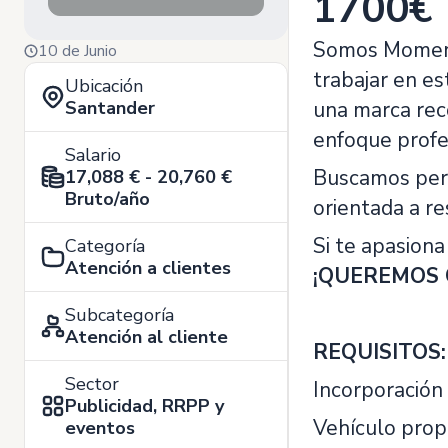
1700€
Somos Moment
10 de Junio
trabajar en e
Ubicación
Santander
una marca rec
enfoque profes
Salario
Buscamos perso
17,088 € - 20,760 €
Bruto/año
orientada a re
Si te apasiona
Categoría
Atención a clientes
¡QUEREMOS 
Subcategoría
Atención al cliente
REQUISITOS:
Sector
Incorporación
Publicidad, RRPP y
Vehículo propi
eventos